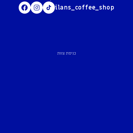
ilans_coffee_shop
כניסת צוות