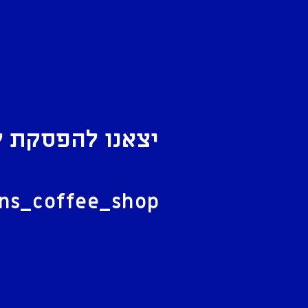
יצאנו להפסקת ק
ל
ans_coffee_shop