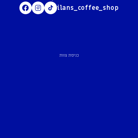
ilans_coffee_shop
כניסת צוות