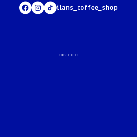
ilans_coffee_shop
כניסת צוות