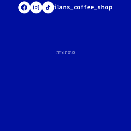
ilans_coffee_shop
כניסת צוות