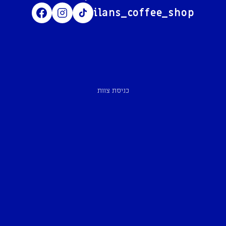
ilans_coffee_shop
כניסת צוות