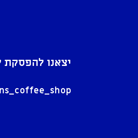
יצאנו להפסקת ק
ל
ans_coffee_shop