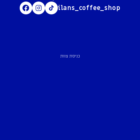
ilans_coffee_shop
כניסת צוות