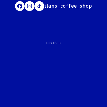
ilans_coffee_shop
כניסת צוות