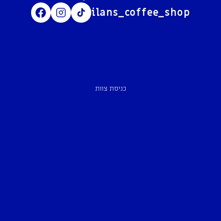
ilans_coffee_shop
כניסת צוות