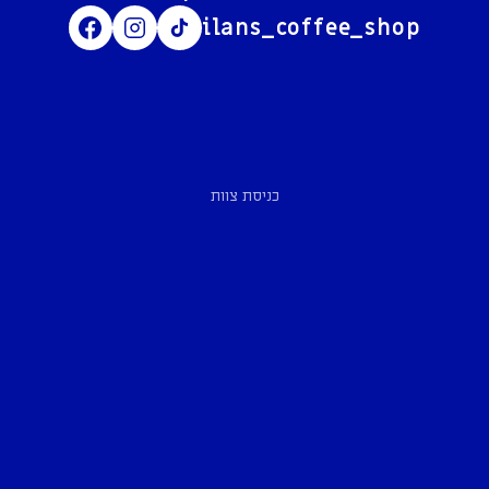
ilans_coffee_shop
כניסת צוות