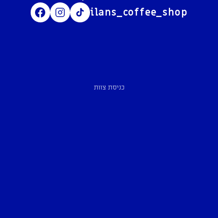
ilans_coffee_shop
כניסת צוות