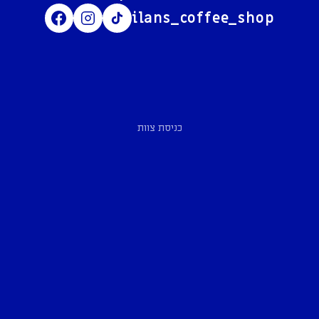
ilans_coffee_shop
כניסת צוות