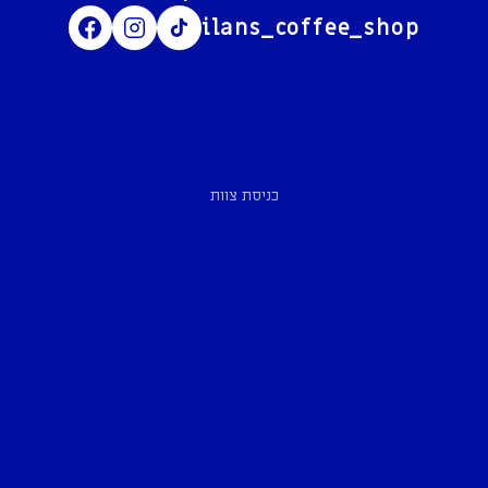
ilans_coffee_shop
כניסת צוות