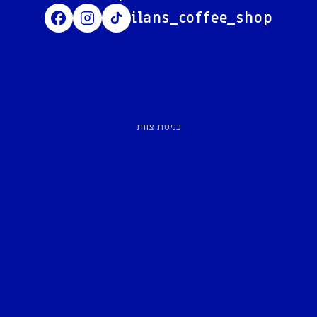
ilans_coffee_shop
כניסת צוות