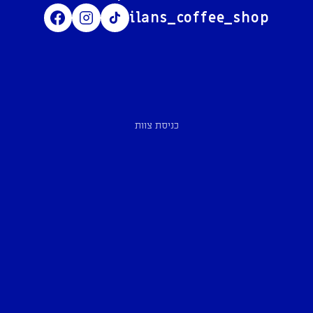
ilans_coffee_shop
כניסת צוות