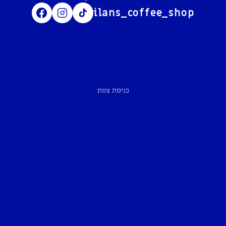
ilans_coffee_shop
כניסת צוות