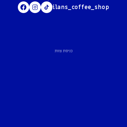
ilans_coffee_shop
כניסת צוות