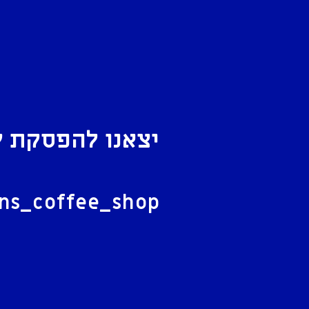
יצאנו להפסקת ק
ל
ans_coffee_shop