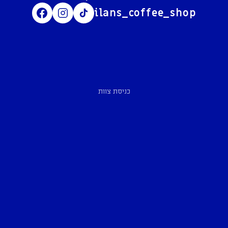
ilans_coffee_shop
כניסת צוות