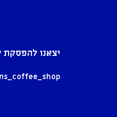
יצאנו להפסקת ק
ל
ans_coffee_shop