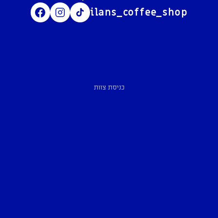
ilans_coffee_shop
כניסת צוות