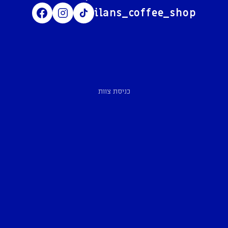
ilans_coffee_shop
כניסת צוות