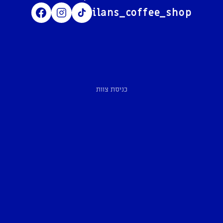
ilans_coffee_shop
כניסת צוות