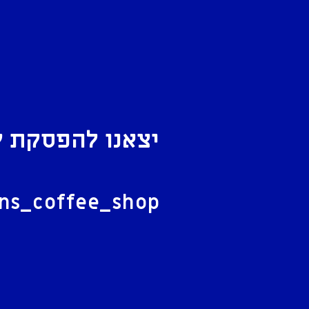
יצאנו להפסקת ק
ל
ans_coffee_shop