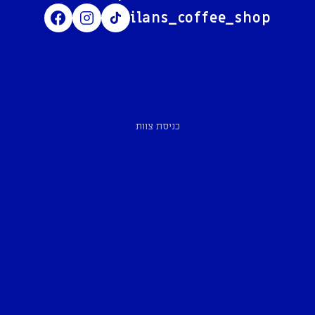
ilans_coffee_shop
כניסת צוות