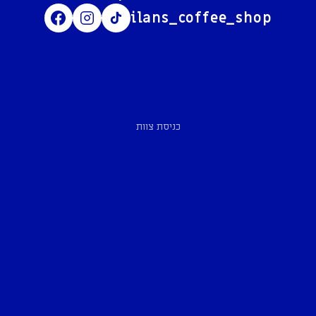
ilans_coffee_shop
כניסת צוות