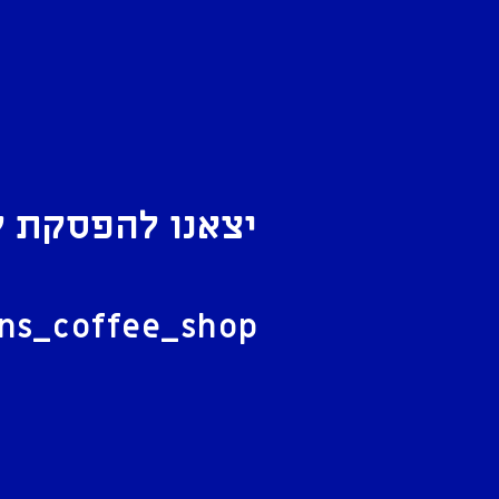
יצאנו להפסקת ק
ל
ans_coffee_shop