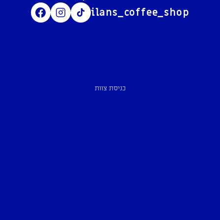
ilans_coffee_shop
כניסת צוות