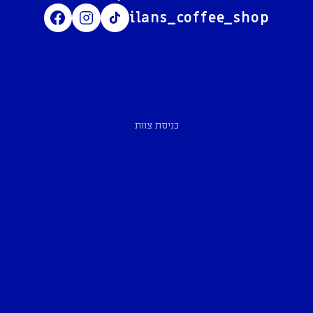
ilans_coffee_shop
כניסת צוות