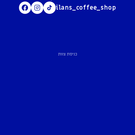
ilans_coffee_shop
כניסת צוות