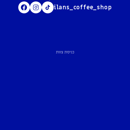
ilans_coffee_shop
כניסת צוות