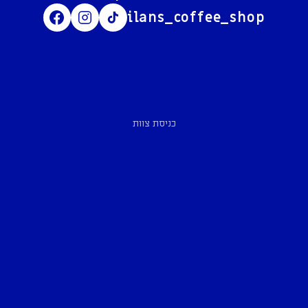
ilans_coffee_shop
כניסת צוות