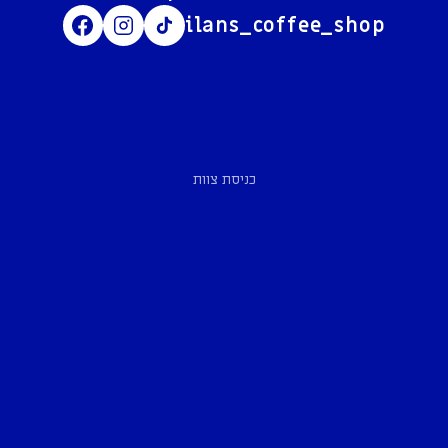
ilans_coffee_shop
כניסת צוות