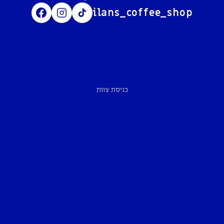
ilans_coffee_shop
כניסת צוות