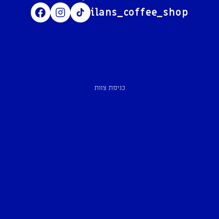
ilans_coffee_shop
כניסת צוות