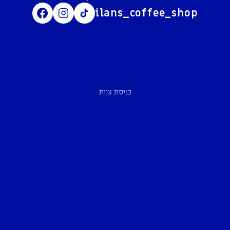
ilans_coffee_shop
כניסת צוות