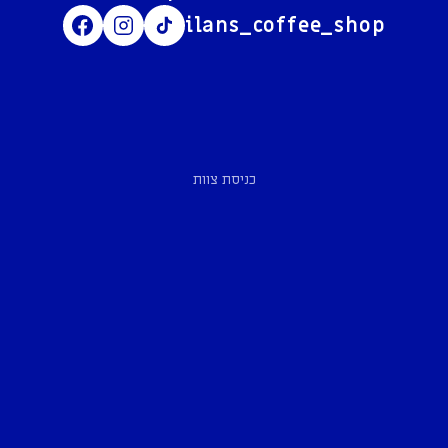
ilans_coffee_shop
כניסת צוות