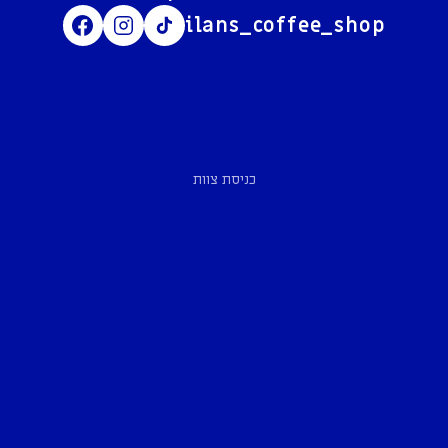
ilans_coffee_shop
כניסת צוות