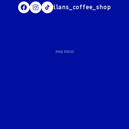
ilans_coffee_shop
כניסת צוות