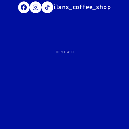
ilans_coffee_shop
כניסת צוות