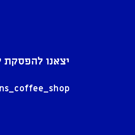
יצאנו להפסקת ק
ל
ans_coffee_shop