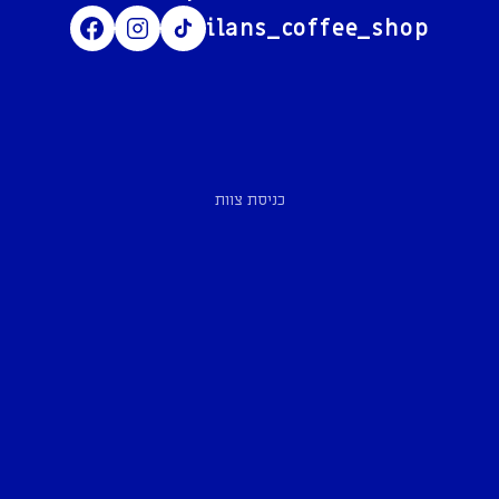
ilans_coffee_shop
כניסת צוות