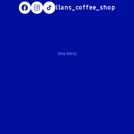
ilans_coffee_shop
כניסת צוות