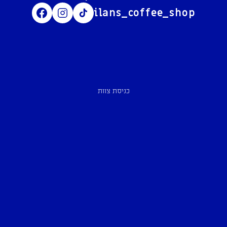
ilans_coffee_shop
כניסת צוות