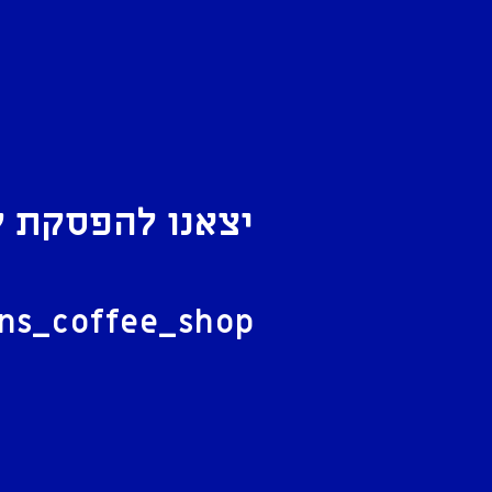
יצאנו להפסקת ק
ל
ans_coffee_shop