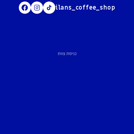
ilans_coffee_shop
כניסת צוות