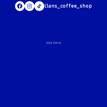
ilans_coffee_shop
כניסת צוות