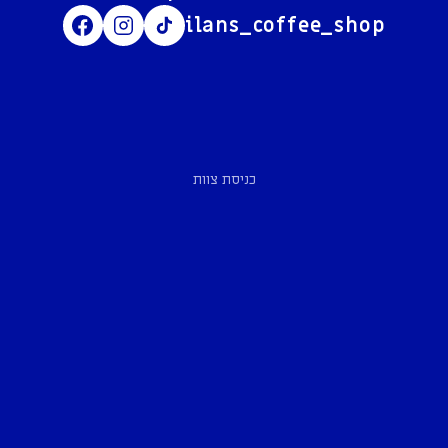
ilans_coffee_shop
כניסת צוות