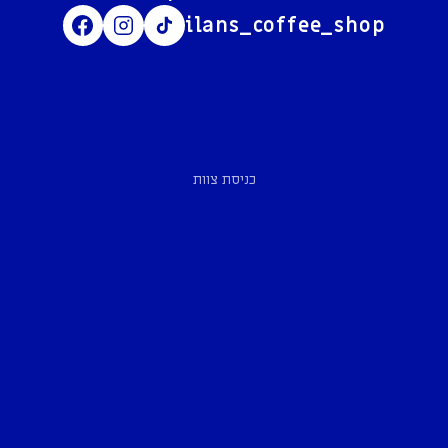
ilans_coffee_shop
כניסת צוות